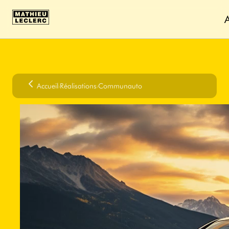
A
Accueil
›
Réalisations
›
Communauto