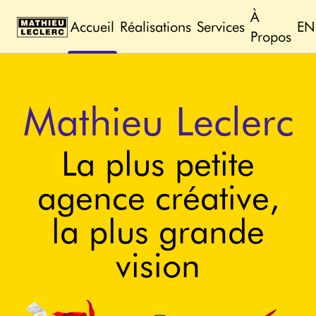
À
Accueil
Réalisations
Services
EN
Propos
Mathieu Leclerc
La plus petite
agence créative,
la plus grande
vision